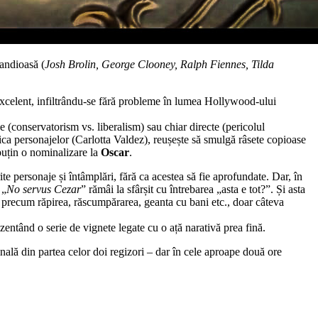
randioasă (
Josh Brolin, George Clooney, Ralph Fiennes, Tilda
a excelent, infiltrându-se fără probleme în lumea Hollywood-ului
 (conservatorism vs. liberalism) sau chiar directe (pericolul
tica personajelor (Carlotta Valdez), reușește să smulgă râsete copioase
puțin o nominalizare la
Oscar
.
rite personaje și întâmplări, fără ca acestea să fie aprofundate. Dar, în
 „
No servus Cezar
” rămâi la sfârșit cu întrebarea „asta e tot?”. Și asta
n, precum răpirea, răscumpărarea, geanta cu bani etc., doar câteva
entând o serie de vignete legate cu o ață narativă prea fină.
inală din partea celor doi regizori – dar în cele aproape două ore