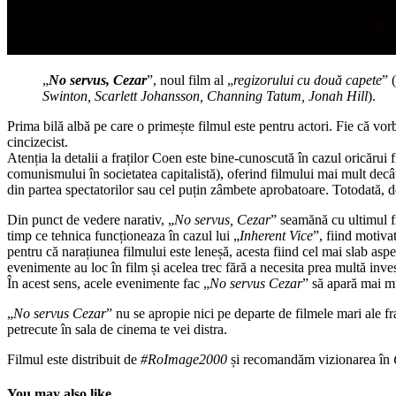
„
No servus, Cezar
”, noul film al „
regizorului cu două capete
” (
Swinton, Scarlett Johansson, Channing Tatum, Jonah Hill
).
Prima bilă albă pe care o primește filmul este pentru actori. Fie că vor
cincizecist.
Atenția la detalii a fraților Coen este bine-cunoscută în cazul oricărui f
comunismului în societatea capitalistă), oferind filmului mai mult decât
din partea spectatorilor sau cel puțin zâmbete aprobatoare. Totodată, 
Din punct de vedere narativ, „
No servus, Cezar
” seamănă cu ultimul f
timp ce tehnica funcționeaza în cazul lui „
Inherent Vice
”, fiind motiva
pentru că narațiunea filmului este leneșă, acesta fiind cel mai slab asp
evenimente au loc în film și acelea trec fără a necesita prea multă inves
În acest sens, acele evenimente fac „
No servus Cezar
” să apară mai mu
„
No servus Cezar
” nu se apropie nici pe departe de filmele mari ale fr
petrecute în sala de cinema te vei distra.
Filmul este distribuit de
#RoImage2000
și recomandăm vizionarea în
You may also like