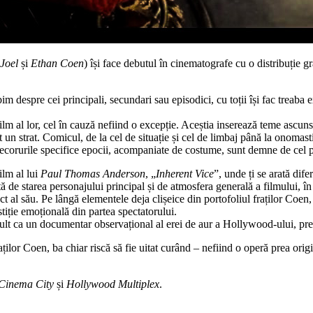
Joel
și
Ethan Coen
) își face debutul în cinematografe cu o distribuție g
bim despre cei principali, secundari sau episodici, cu toții își fac treab
ilm al lor, cel în cauză nefiind o excepție.
Aceștia inserează teme ascunse
 un strat. Comicul, de la cel de situație și cel de limbaj până la onomas
decorurile specifice epocii, acompaniate de costume, sunt demne de cel 
ilm al lui
Paul Thomas Anderson
, „
Inherent Vice
”, unde ți se arată dife
tă de starea personajului principal și de atmosfera generală a filmului, în
ect al său. Pe lângă elementele deja clișeice din portofoliul fraților Coe
tiție emoțională din partea spectatorului.
lt ca un documentar observațional al erei de aur a Hollywood-ului, prez
aților Coen, ba chiar riscă să fie uitat curând – nefiind o operă prea orig
Cinema City
și
Hollywood Multiplex
.