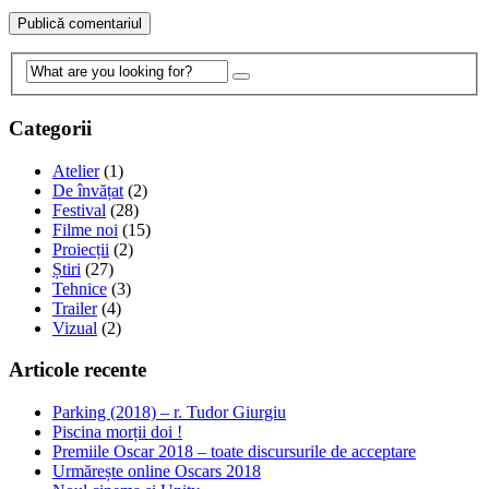
Categorii
Atelier
(1)
De învățat
(2)
Festival
(28)
Filme noi
(15)
Proiecții
(2)
Știri
(27)
Tehnice
(3)
Trailer
(4)
Vizual
(2)
Articole recente
Parking (2018) – r. Tudor Giurgiu
Piscina morții doi !
Premiile Oscar 2018 – toate discursurile de acceptare
Urmărește online Oscars 2018