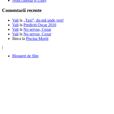
Noul cinema și Unity
Comentarii recente
Vali
la
„Taxi”, du-mă unde vrei!
Vali
la
Predicţii Oscar 2016
Vali
la
No servus, Cezar
Vali
la
No servus, Cezar
Ilinca
la
Piscina Morții
|
Bloggeri de film