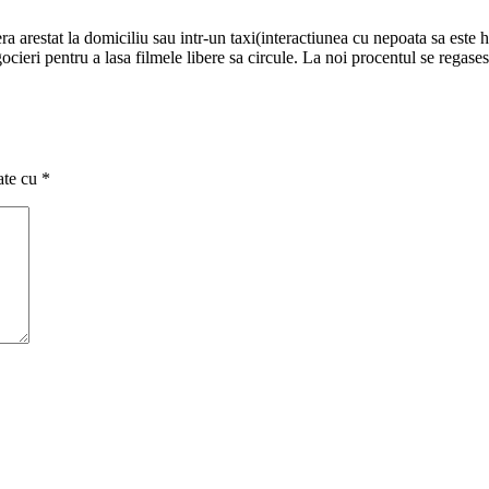
 era arestat la domiciliu sau intr-un taxi(interactiunea cu nepoata sa este
ieri pentru a lasa filmele libere sa circule. La noi procentul se regasest
ate cu
*