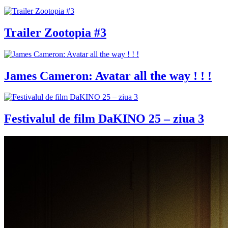
Trailer Zootopia #3
James Cameron: Avatar all the way ! ! !
Festivalul de film DaKINO 25 – ziua 3