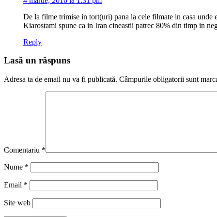
4 martie, 2016 la 1:31 pm
De la filme trimise in tort(uri) pana la cele filmate in casa unde
Kiarostami spune ca in Iran cineastii patrec 80% din timp in negoc
Reply
Lasă un răspuns
Adresa ta de email nu va fi publicată.
Câmpurile obligatorii sunt marc
Comentariu
*
Nume
*
Email
*
Site web