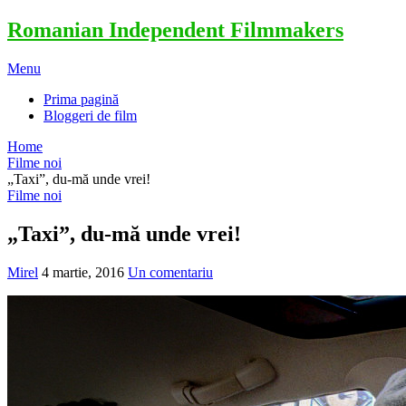
Romanian Independent Filmmakers
Menu
Prima pagină
Bloggeri de film
Home
Filme noi
„Taxi”, du-mă unde vrei!
Filme noi
„Taxi”, du-mă unde vrei!
Mirel
4 martie, 2016
Un comentariu