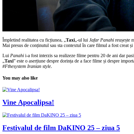
Împletind realitatea cu ficțiunea, „
Taxi
„-ul lui
Jafar Panahi
reușește m
Mai presus de conținutul sau sta contextul în care filmul a fost creat și 
Lui
Panahi
i-a fost interzis sa realizeze filme pentru 20 de ani dar pa
„
Taxi
” este o aserțiune despre dorința de a face filme și despre import
#Fthesystem Iranian style.
You may also like
Vine Apocalipsa!
Festivalul de film DaKINO 25 – ziua 5