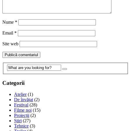
Nume
*
Email
*
Site web
Categorii
Atelier
(1)
De învățat
(2)
Festival
(28)
Filme noi
(15)
Proiecții
(2)
Știri
(27)
Tehnice
(3)