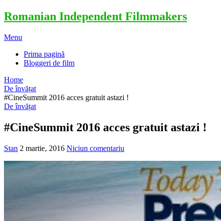
Romanian Independent Filmmakers
Menu
Prima pagină
Bloggeri de film
Home
De învățat
#CineSummit 2016 acces gratuit astazi !
De învățat
#CineSummit 2016 acces gratuit astazi !
Stan
2 martie, 2016
Niciun comentariu