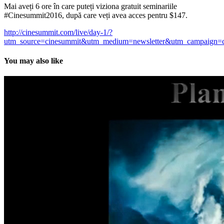
Mai aveți 6 ore în care puteți viziona gratuit seminariile
#Cinesummit2016, după care veți avea acces pentru $147.
http://cinesummit.com/live/day-1/?
utm_source=cinesummit&utm_medium=newsletter&utm_campaign=
You may also like