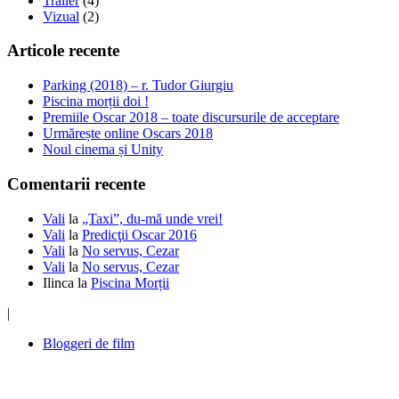
Trailer
(4)
Vizual
(2)
Articole recente
Parking (2018) – r. Tudor Giurgiu
Piscina morții doi !
Premiile Oscar 2018 – toate discursurile de acceptare
Urmărește online Oscars 2018
Noul cinema și Unity
Comentarii recente
Vali
la
„Taxi”, du-mă unde vrei!
Vali
la
Predicţii Oscar 2016
Vali
la
No servus, Cezar
Vali
la
No servus, Cezar
Ilinca
la
Piscina Morții
|
Bloggeri de film