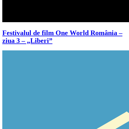
Festivalul de film One World România –
ziua 3 – „Liberi”