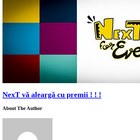
NexT vă aleargă cu premii ! ! !
About The Author