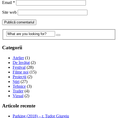
Email
*
Site web
Categorii
Atelier
(1)
De învățat
(2)
Festival
(28)
Filme noi
(15)
Proiecții
(2)
Știri
(27)
Tehnice
(3)
Trailer
(4)
Vizual
(2)
Articole recente
Parking (2018) – r. Tudor Giurgiu