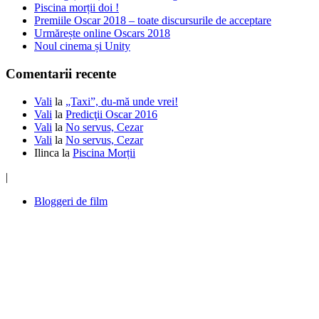
Piscina morții doi !
Premiile Oscar 2018 – toate discursurile de acceptare
Urmărește online Oscars 2018
Noul cinema și Unity
Comentarii recente
Vali
la
„Taxi”, du-mă unde vrei!
Vali
la
Predicţii Oscar 2016
Vali
la
No servus, Cezar
Vali
la
No servus, Cezar
Ilinca
la
Piscina Morții
|
Bloggeri de film