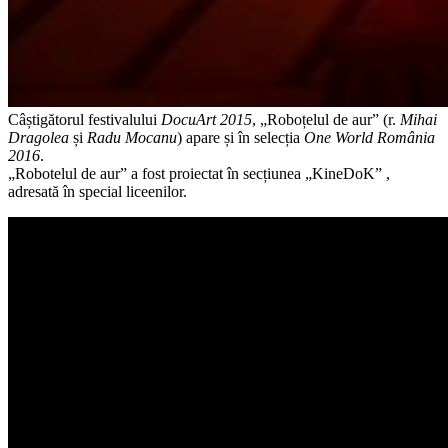
Câștigătorul festivalului
DocuArt 2015
, „Roboțelul de aur” (r.
Mihai
Dragolea
și
Radu Mocanu
) apare și în selecția
One World România
2016
.
„Robotelul de aur” a fost proiectat în secțiunea „KineDoK” ,
adresată în special liceenilor.