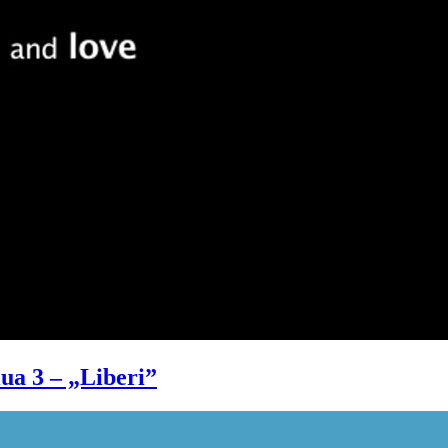
ua 3 – „Liberi”