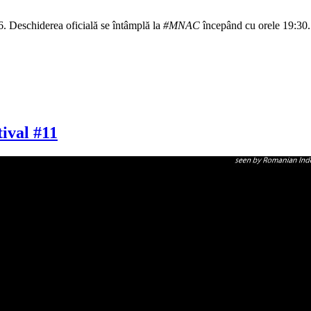
6. Deschiderea oficială se întâmplă la
#MNAC
începând cu orele 19:30.
ival #11