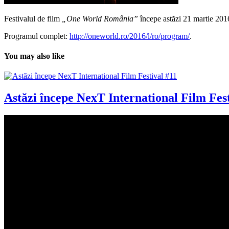
Festivalul de film
„One World România”
începe astăzi 21 martie 201
Programul complet:
http://oneworld.ro/2016/l/ro/program/
.
You may also like
Astăzi începe NexT International Film Fest