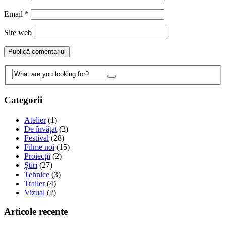
Email
*
Site web
Categorii
Atelier
(1)
De învățat
(2)
Festival
(28)
Filme noi
(15)
Proiecții
(2)
Știri
(27)
Tehnice
(3)
Trailer
(4)
Vizual
(2)
Articole recente