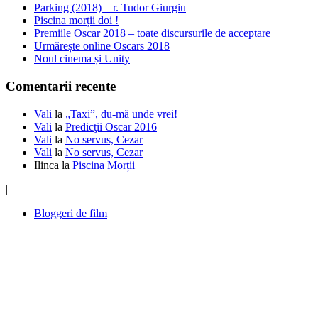
Parking (2018) – r. Tudor Giurgiu
Piscina morții doi !
Premiile Oscar 2018 – toate discursurile de acceptare
Urmărește online Oscars 2018
Noul cinema și Unity
Comentarii recente
Vali
la
„Taxi”, du-mă unde vrei!
Vali
la
Predicţii Oscar 2016
Vali
la
No servus, Cezar
Vali
la
No servus, Cezar
Ilinca
la
Piscina Morții
|
Bloggeri de film