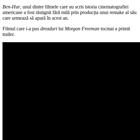
Ben-Hur
, unul dintre filmele care au scris istoria cinematografiei
americane a fost răstignit fără milă prin producția unui remake al său
care urmează să apară în acest an.
Filmul care i-a pus
dreaduri
lui
Morgan Freeman
tocmai a primit
trailer.