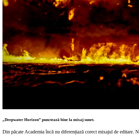
„Deepwater Horizon” punctează bine la mixaj sunet.
Din păcate Academia încă nu diferențiază corect mixajul de editare. N